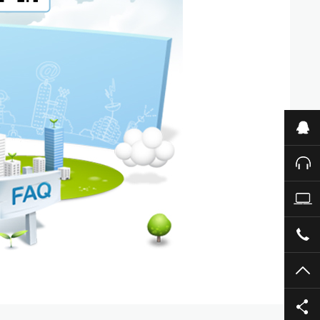
业
售
公
05
TO